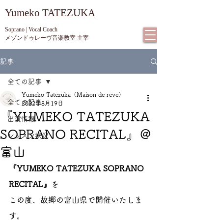
​Yumeko TATEZUKA
Soprano | Vocal Coach
メゾンドゥレーヴ音楽教室 主宰
記事
全ての記事
Yumeko Tatezuka（Maison de reve）
全ての記事
2022年8月19日
『YUMEKO TATEZUKA
出演情報
SOPRANO RECITAL』＠
レッスン状況
富山
『YUMEKO TATEZUKA SOPRANO 
RECITAL』
を
この度、故郷の富山県で開催いたしま
す。