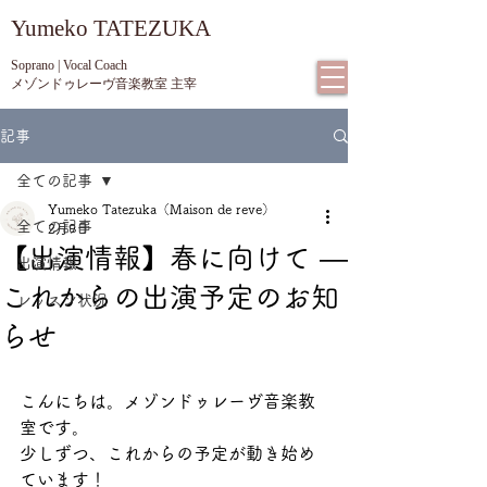
​Yumeko TATEZUKA
Soprano | Vocal Coach
メゾンドゥレーヴ音楽教室 主宰
記事
全ての記事
Yumeko Tatezuka（Maison de reve）
全ての記事
2月9日
【出演情報】春に向けて ―
出演情報
これからの出演予定のお知
レッスン状況
らせ
こんにちは。メゾンドゥレーヴ音楽教
室です。
少しずつ、これからの予定が動き始め
ています！