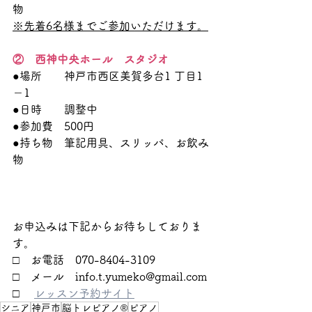
物
※先着6名様までご参加いただけます。
②　西神中央ホール　スタジオ
●場所　　神戸市西区美賀多台1 丁目1
－1
●日時　　調整中
●参加費　500円
●持ち物　筆記用具、スリッパ、お飲み
物
お申込みは下記からお待ちしておりま
す。
□　お電話　070-8404-3109
□　メール　info.t.yumeko@gmail.com
□ 　
レッスン予約サイト
シニア
神戸市
脳トレピアノ®
ピアノ