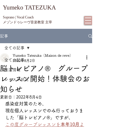
​Yumeko TATEZUKA
Soprano | Vocal Coach
メゾンドゥレーヴ音楽教室 主宰
記事
全ての記事
Yumeko Tatezuka（Maison de reve）
全ての記事
2022年8月2日
脳トレピアノ® グループ
出演情報
レッスン開始！体験会のお
レッスン状況
知らせ
更新日：
2022年8月4日
感染症対策のため、
現在個人レッスンでのみ行っておりま
した「脳トレピアノ®」ですが、
この度グループレッスンを
本年10月
よ