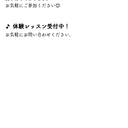
お気軽にご参加ください😊
🎵 
体験レッスン受付中！
お気軽にお問い合わせください。
📍西神中央／尼崎　メゾンドゥレーヴ
音楽教室
📩 
お問合せ：
お問い合わせフォーム
ま
たは 
LINE公式アカウント
 からどう
ぞ！
すべて表示
最新記事