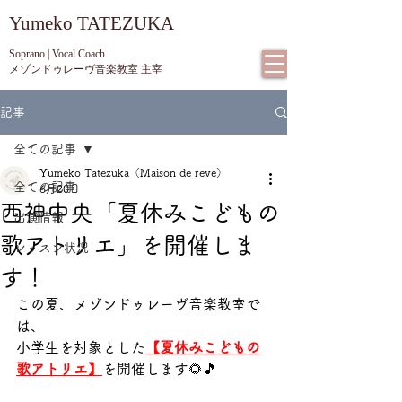
​Yumeko TATEZUKA
Soprano | Vocal Coach
メゾンドゥレーヴ音楽教室 主宰
記事
全ての記事
Yumeko Tatezuka（Maison de reve）
全ての記事
6月20日
西神中央「夏休みこどもの
出演情報
歌アトリエ」を開催しま
レッスン状況
す！
この夏、メゾンドゥレーヴ音楽教室で
は、
小学生を対象とした
【夏休みこどもの
歌アトリエ】
を開催します🌻🎵