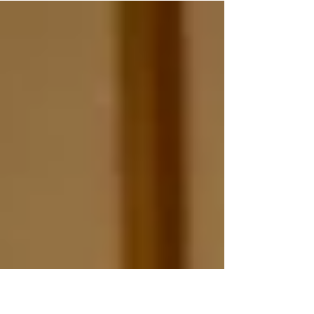
会公演【ドン・ジョヴァンニ】 W.A.モーツァルト
作曲 ＜全2幕／イタリア語上演／字幕付＞ 指揮
瀬山智博 演出 髙岸未朝...