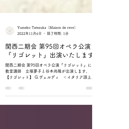
Yumeko Tatezuka（Maison de reve）
2022年11月6日
読了時間: 1分
関西二期会 第95回オペラ公演
『リゴレット』出演いたします
関西二期会 第95回オペラ公演『リゴレット』に 当
教室講師 立塚夢子と谷本尚隆が出演します。
【リゴレット】 G.ヴェルディ ＜イタリア語上
演・字幕付＞ 指揮／鈴木恵里奈 演出／太田麻衣子
管弦楽／関西フィルハーモニー管弦楽団 公演監督
／斉藤言子 ● 日時・会場...